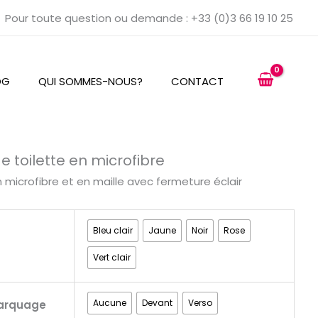
Pour toute question ou demande : +33 (0)3 66 19 10 25
OG
QUI SOMMES-NOUS?
CONTACT
e toilette en microfibre
 microfibre et en maille avec fermeture éclair
Bleu clair
Jaune
Noir
Rose
Vert clair
Aucune
Devant
Verso
arquage