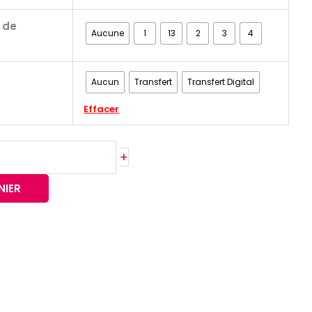
 de
Aucune
1
13
2
3
4
Aucun
Transfert
Transfert Digital
Effacer
+
NIER
e