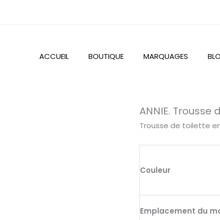
ACCUEIL
BOUTIQUE
MARQUAGES
BL
quantité
ANNIE. Trousse d
de
Trousse de toilette en
ANNIE.
Trousse
de
Couleur
toilette
en
microfibre
Emplacement du m