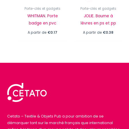
Porte-clés et gadgets
Porte-clés et gadgets
WHITMAN. Porte
JOLIE. Baume à
badge en pvc
lèvres en ps et pp
A partir de
€
0.17
A partir de
€
0.38
Cetato – Textile & Objets Pub a pour ambition de se
démarquer tant sur le marché français que international