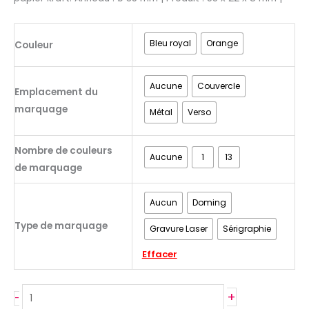
Bleu royal
Orange
Couleur
Aucune
Couvercle
Emplacement du
marquage
Métal
Verso
Nombre de couleurs
Aucune
1
13
de marquage
Aucun
Doming
Type de marquage
Gravure Laser
Sérigraphie
Effacer
+
-