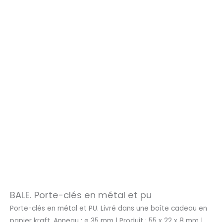
BALE. Porte-clés en métal et pu
Porte-clés en métal et PU. Livré dans une boîte cadeau en
papier kraft. Anneau : ø 35 mm | Produit : 55 x 22 x 8 mm |