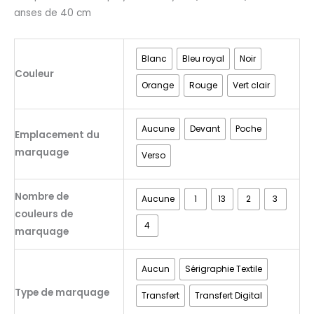
anses de 40 cm
Blanc
Bleu royal
Noir
Couleur
Orange
Rouge
Vert clair
Aucune
Devant
Poche
Emplacement du
marquage
Verso
Nombre de
Aucune
1
13
2
3
couleurs de
4
marquage
Aucun
Sérigraphie Textile
Type de marquage
Transfert
Transfert Digital