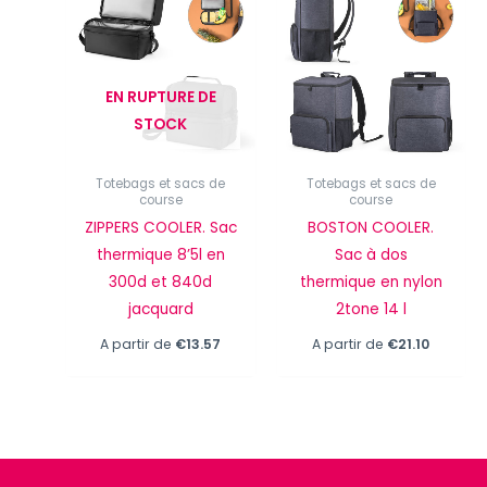
EN RUPTURE DE
STOCK
Totebags et sacs de
Totebags et sacs de
course
course
ZIPPERS COOLER. Sac
BOSTON COOLER.
thermique 8’5l en
Sac à dos
300d et 840d
thermique en nylon
jacquard
2tone 14 l
A partir de
€
13.57
A partir de
€
21.10