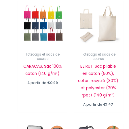
Totebags et sacs de
Totebags et sacs de
course
course
CARACAS. Sac 100%
BEIRUT. Sac pliable
coton (140 g/m²)
en coton (50%),
coton recyclé (30%)
A partir de
€
0.99
et polyester (20%
rpet) (140 g/m²)
A partir de
€
1.47