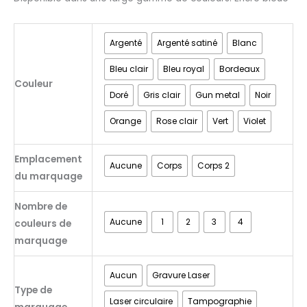
Argenté
Argenté satiné
Blanc
Bleu clair
Bleu royal
Bordeaux
Couleur
Doré
Gris clair
Gun metal
Noir
Orange
Rose clair
Vert
Violet
Emplacement
Aucune
Corps
Corps 2
du marquage
Nombre de
Aucune
1
2
3
4
couleurs de
marquage
Aucun
Gravure Laser
Type de
Laser circulaire
Tampographie