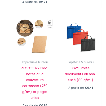
A partir de
€
2.24
Papeterie & bureau
Papeterie & bureau
ALCOTT A5. Bloc-
KAYL. Porte
notes a5 à
documents en non-
couverture
tissé (80 g/m²)
cartonnée (250
A partir de
€
0.41
g/m²) et pages
unies
A partir de
€
0.82