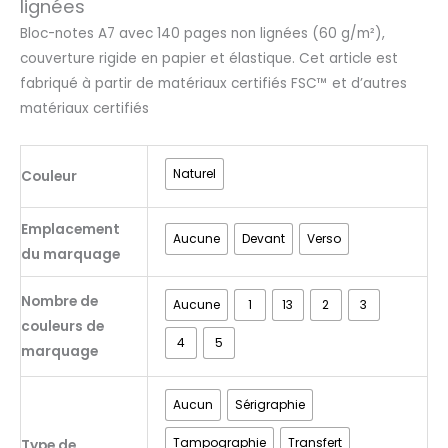
lignées
Bloc-notes A7 avec 140 pages non lignées (60 g/m²),
couverture rigide en papier et élastique. Cet article est
fabriqué à partir de matériaux certifiés FSC™ et d’autres
matériaux certifiés
Naturel
Couleur
Emplacement
Aucune
Devant
Verso
du marquage
Nombre de
Aucune
1
13
2
3
couleurs de
4
5
marquage
Aucun
Sérigraphie
Tampographie
Transfert
Type de