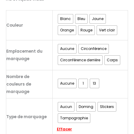
Blanc
Bleu
Jaune
Couleur
Orange
Rouge
Vert clair
Aucune
Circonférence
Emplacement du
marquage
Circonférence derriére
Corps
Nombre de
Aucune
1
13
couleurs de
marquage
Aucun
Doming
Stickers
Type de marquage
Tampographie
Effacer