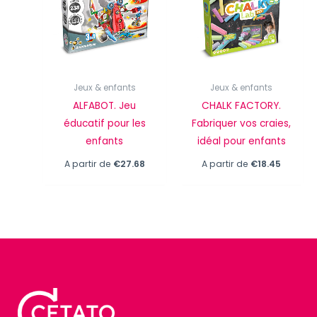
Jeux & enfants
Jeux & enfants
ALFABOT. Jeu
CHALK FACTORY.
éducatif pour les
Fabriquer vos craies,
enfants
idéal pour enfants
A partir de
€
27.68
A partir de
€
18.45