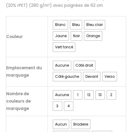
(20% rPET) (280 g/m²) avec poignées de 62 cm
Blanc
Bleu
Bleu clair
Jaune
Noir
Orange
Couleur
Vert foncé
Aucune
Côté droit
Emplacement du
marquage
Côté gauche
Devant
Verso
Nombre de
Aucune
1
12
13
2
couleurs de
3
4
marquage
Aucun
Broderie