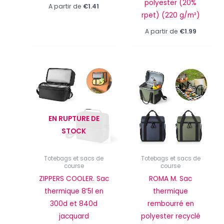
polyester (20%
A partir de
€
1.41
rpet) (220 g/m²)
A partir de
€
1.99
EN RUPTURE DE
STOCK
Totebags et sacs de
Totebags et sacs de
course
course
ZIPPERS COOLER. Sac
ROMA M. Sac
thermique 8’5l en
thermique
300d et 840d
rembourré en
jacquard
polyester recyclé