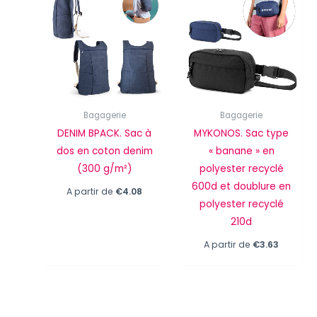
Bagagerie
Bagagerie
DENIM BPACK. Sac à
MYKONOS. Sac type
dos en coton denim
« banane » en
(300 g/m²)
polyester recyclé
600d et doublure en
A partir de
€
4.08
polyester recyclé
210d
A partir de
€
3.63