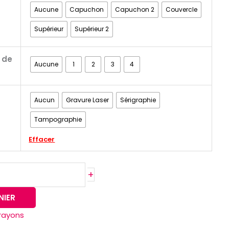
Aucune
Capuchon
Capuchon 2
Couvercle
Supérieur
Supérieur 2
 de
Aucune
1
2
3
4
Aucun
Gravure Laser
Sérigraphie
Tampographie
Effacer
+
NIER
crayons