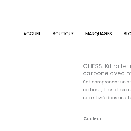
ACCUEIL
BOUTIQUE
MARQUAGES
BL
quantité
CHESS. Kit roller
de
carbone avec m
CHESS.
Set comprenant un styl
Kit
carbone, tous deux mun
roller
noire. Livré dans un é
et
stylo
à
Couleur
bille