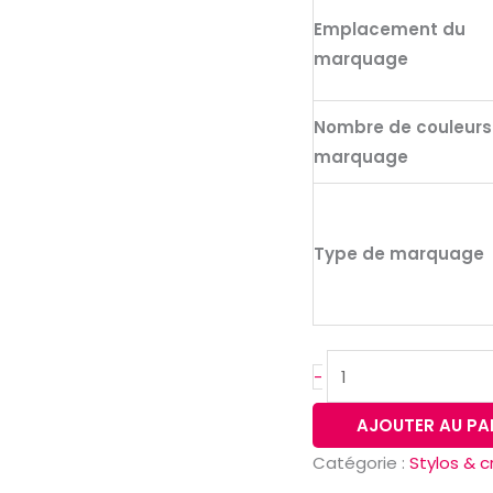
en
Emplacement du
métal
marquage
et
fibre
Nombre de couleurs
de
marquage
carbone
avec
mécanisme
twist
Type de marquage
-
AJOUTER AU PA
Catégorie :
Stylos & 