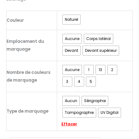
Naturel
Couleur
Aucune
Corps latéral
Emplacement du
marquage
Devant
Devant supérieur
Aucune
1
13
2
Nombre de couleurs
de marquage
3
4
5
Aucun
Sérigraphie
Type de marquage
Tampographie
UV Digital
Effacer