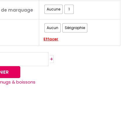
Aucune
1
s de marquage
Aucun
Sérigraphie
Effacer
+
NIER
mugs & boissons