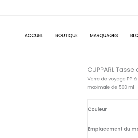
ACCUEIL
BOUTIQUE
MARQUAGES
BL
quantité
CUPPARI. Tasse
de
Verre de voyage PP à 
CUPPARI.
maximale de 500 ml
Tasse
de
voyage
Couleur
pp
Emplacement du m