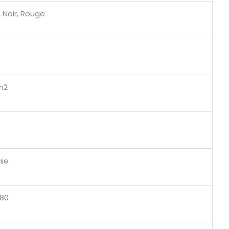
, Noir, Rouge
m2
hie
380