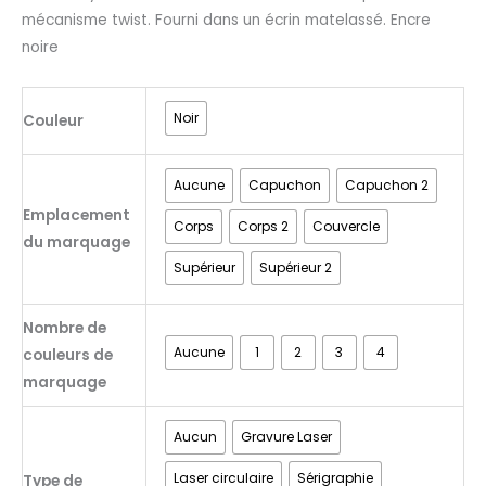
mécanisme twist. Fourni dans un écrin matelassé. Encre
noire
Noir
Couleur
Aucune
Capuchon
Capuchon 2
Emplacement
Corps
Corps 2
Couvercle
du marquage
Supérieur
Supérieur 2
Nombre de
Aucune
1
2
3
4
couleurs de
marquage
Aucun
Gravure Laser
Laser circulaire
Sérigraphie
Type de