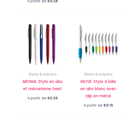
A partir de
€
0.28
Stylos & crayons
Stylos & crayons
AROMA. Stylo en abs
MOVE. Stylo à bille
et mécanisme twist
en abs blanc avec
clip en métal
A partir de
€
0.35
A partir de
€
0.15