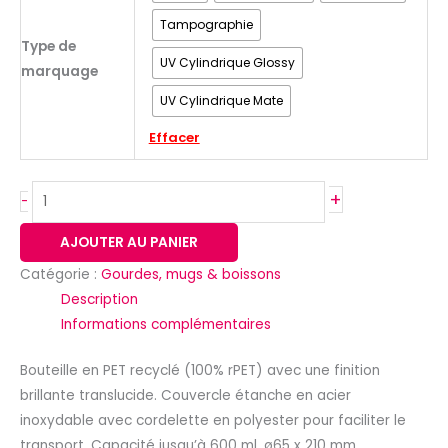
Tampographie
Type de
UV Cylindrique Glossy
marquage
UV Cylindrique Mate
Effacer
+
-
AJOUTER AU PANIER
Catégorie :
Gourdes, mugs & boissons
Description
Informations complémentaires
Bouteille en PET recyclé (100% rPET) avec une finition
brillante translucide. Couvercle étanche en acier
inoxydable avec cordelette en polyester pour faciliter le
transport. Capacité jusqu’à 600 ml. ø65 x 210 mm