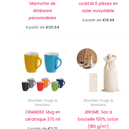
Marmotte de
cocktail 6 pièces en
drinkware
acier inoxydable
personnalisée
A partir de
€
16.69
A partir de
€
121.54
Gourdes, mugs &
Gourdes, mugs &
boissons
boissons
CINANDER. Mug en
JEROME. Sac à
céramique 370 ml
bouteille 100% coton
(180 g/m²)
A partir de
€
2.71