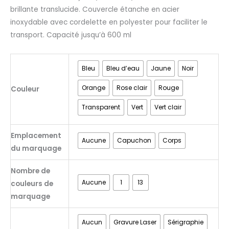
brillante translucide. Couvercle étanche en acier
inoxydable avec cordelette en polyester pour faciliter le
transport. Capacité jusqu’à 600 ml
Bleu
Bleu d’eau
Jaune
Noir
Orange
Rose clair
Rouge
Couleur
Transparent
Vert
Vert clair
Emplacement
Aucune
Capuchon
Corps
du marquage
Nombre de
Aucune
1
13
couleurs de
marquage
Aucun
Gravure Laser
Sérigraphie