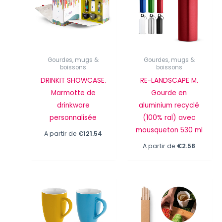
Gourdes, mugs &
Gourdes, mugs &
boissons
boissons
DRINKIT SHOWCASE.
RE-LANDSCAPE M.
Marmotte de
Gourde en
drinkware
aluminium recyclé
personnalisée
(100% ral) avec
mousqueton 530 ml
A partir de
€
121.54
A partir de
€
2.58