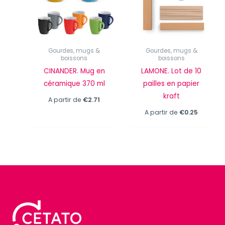
Gourdes, mugs &
Gourdes, mugs &
boissons
boissons
CINANDER. Mug en
LAMONE. Lot de 10
céramique 370 ml
pailles en papier
kraft
A partir de
€
2.71
A partir de
€
0.25