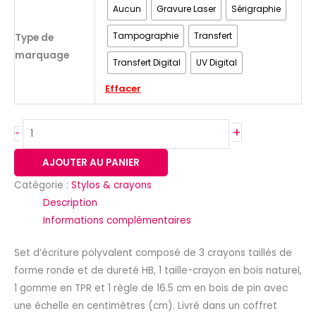
Aucun
Gravure Laser
Sérigraphie
Tampographie
Transfert
Type de
marquage
Transfert Digital
UV Digital
Effacer
+
-
AJOUTER AU PANIER
Catégorie :
Stylos & crayons
Description
Informations complémentaires
Set d’écriture polyvalent composé de 3 crayons taillés de
forme ronde et de dureté HB, 1 taille-crayon en bois naturel,
1 gomme en TPR et 1 règle de 16.5 cm en bois de pin avec
une échelle en centimètres (cm). Livré dans un coffret