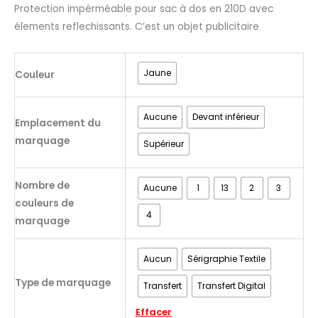
Protection impérméable pour sac à dos en 210D avec
élements reflechissants. C’est un objet publicitaire
Jaune
Couleur
Aucune
Devant inférieur
Emplacement du
marquage
Supérieur
Nombre de
Aucune
1
13
2
3
couleurs de
4
marquage
Aucun
Sérigraphie Textile
Type de marquage
Transfert
Transfert Digital
Effacer