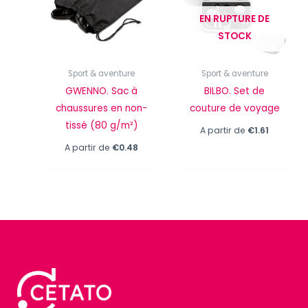
EN RUPTURE DE
STOCK
Sport & aventure
Sport & aventure
GWENNO. Sac à
BILBO. Set de
chaussures en non-
couture de voyage
tissé (80 g/m²)
A partir de
€
1.61
A partir de
€
0.48