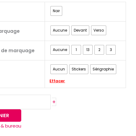
Noir
Aucune
Devant
Verso
arquage
Aucune
1
13
2
3
s de marquage
Aucun
Stickers
Sérigraphie
Effacer
+
NIER
 & bureau