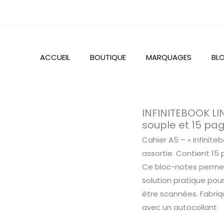
ACCUEIL
BOUTIQUE
MARQUAGES
BL
quantité
INFINITEBOOK LI
de
souple et 15 pa
INFINITEBOOK
Cahier A5 – « Infinit
LINED
assortie. Contient 15
A5.
Ce bloc-notes permet 
Infinitebook
solution pratique pou
avec
être scannées. Fabriq
couverture
avec un autocollant
souple