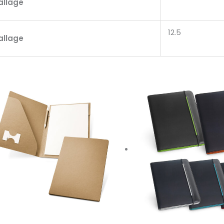
allage
12.5
allage