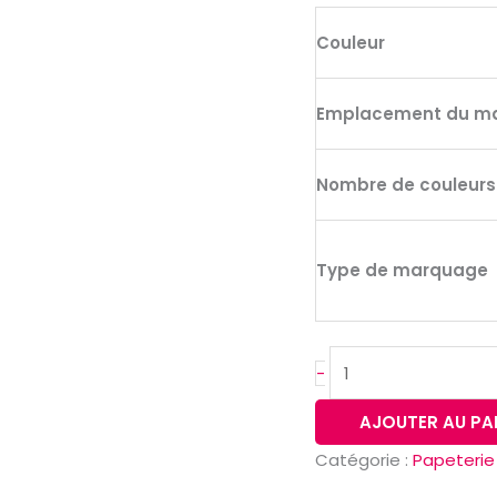
et
15
Couleur
pages
lignées
Emplacement du m
pour
tableau
Nombre de couleur
blanc
Type de marquage
-
AJOUTER AU PA
Catégorie :
Papeterie