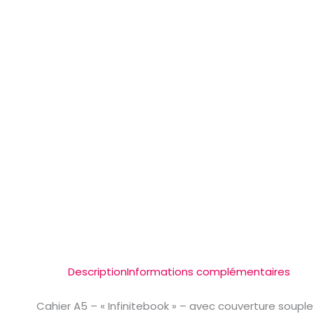
Description
Informations complémentaires
Cahier A5 – « Infinitebook » – avec couverture soupl