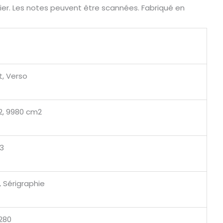
ier. Les notes peuvent être scannées. Fabriqué en
, Verso
2, 9980 cm2
 3
, Sérigraphie
280