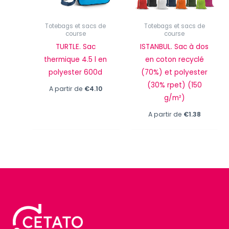
Totebags et sacs de
Totebags et sacs de
course
course
TURTLE. Sac
ISTANBUL. Sac à dos
thermique 4.5 l en
en coton recyclé
polyester 600d
(70%) et polyester
(30% rpet) (150
A partir de
€
4.10
g/m²)
A partir de
€
1.38