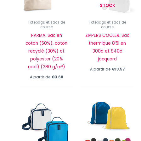
STOCK
Totebags et sacs de
Totebags et sacs de
course
course
PARMA. Sac en
ZIPPERS COOLER. Sac
coton (50%), coton
thermique 8’5l en
recyclé (30%) et
300d et 840d
polyester (20%
jacquard
rpet) (280 g/m²)
A partir de
€
13.57
A partir de
€
3.68