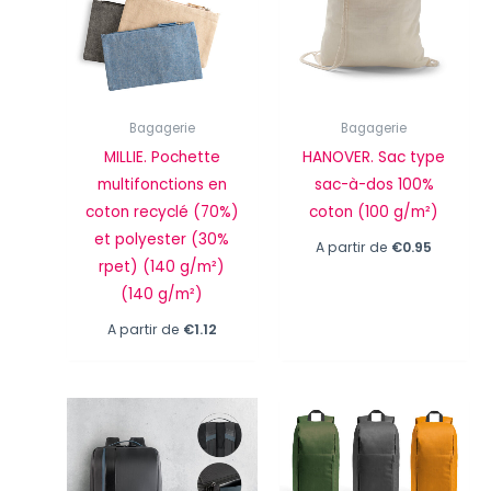
Bagagerie
Bagagerie
MILLIE. Pochette
HANOVER. Sac type
multifonctions en
sac-à-dos 100%
coton recyclé (70%)
coton (100 g/m²)
et polyester (30%
A partir de
€
0.95
rpet) (140 g/m²)
(140 g/m²)
A partir de
€
1.12