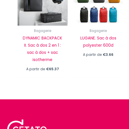
Bagagerie
Bagagerie
DYNAMIC BACKPACK
LUGANE. Sac à dos
II. Sac à dos 2 en 1 :
polyester 600d
sac à dos + sac
A partir de
€
3.66
isotherme
A partir de
€
65.37