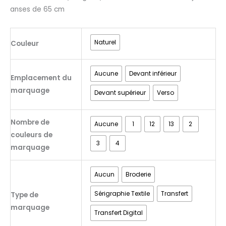
anses de 65 cm
Naturel
Couleur
Aucune
Devant inférieur
Emplacement du
marquage
Devant supérieur
Verso
Nombre de
Aucune
1
12
13
2
couleurs de
3
4
marquage
Aucun
Broderie
Sérigraphie Textile
Transfert
Type de
marquage
Transfert Digital