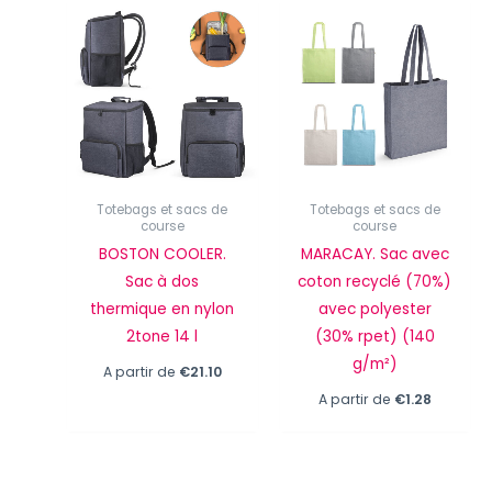
Totebags et sacs de
Totebags et sacs de
course
course
BOSTON COOLER.
MARACAY. Sac avec
Sac à dos
coton recyclé (70%)
thermique en nylon
avec polyester
2tone 14 l
(30% rpet) (140
g/m²)
A partir de
€
21.10
A partir de
€
1.28