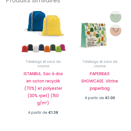
Produits similaires
Totebags et sacs de
Totebags et sacs de
course
course
ISTANBUL. Sac à dos
PAPERBAG
en coton recyclé
SHOWCASE. Vitrine
(70%) et polyester
paperbag
(30% rpet) (150
A partir de
€
1.00
g/m²)
A partir de
€
1.38