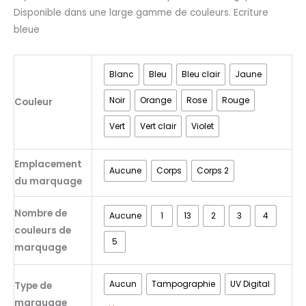
Disponible dans une large gamme de couleurs. Ecriture
bleue
Blanc
Bleu
Bleu clair
Jaune
Noir
Orange
Rose
Rouge
Couleur
Vert
Vert clair
Violet
Emplacement
Aucune
Corps
Corps 2
du marquage
Nombre de
Aucune
1
13
2
3
4
couleurs de
5
marquage
Aucun
Tampographie
UV Digital
Type de
marquage