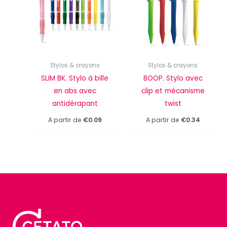
Stylos & crayons
Stylos & crayons
SLIM BK. Stylo à bille
BOOP. Stylo avec
en abs avec
clip et mécanisme
antidérapant
twist
A partir de
€
0.09
A partir de
€
0.34