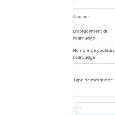
recyclée),
double
parois
Couleur
370
ml
Emplacement du
marquage
Nombre de couleurs
marquage
Type de marquage
-