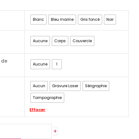
Blanc
Bleu marine
Gris foncé
Noir
Aucune
Corps
Couvercle
 de
Aucune
1
Aucun
Gravure Laser
Sérigraphie
Tampographie
Effacer
+