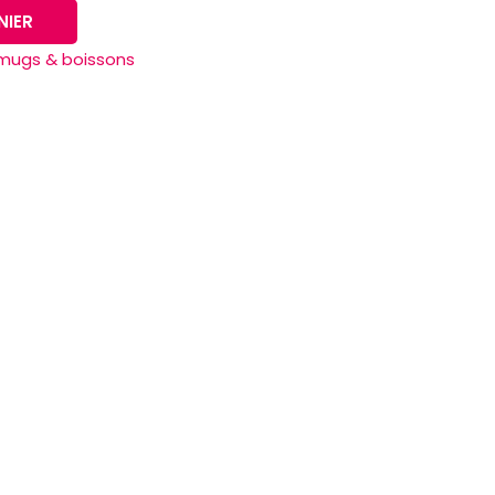
NIER
mugs & boissons