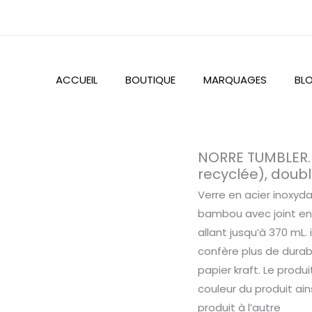
ACCUEIL
BOUTIQUE
MARQUAGES
BL
quantité
NORRE TUMBLER. 
de
recyclée), doubl
NORRE
Verre en acier inoxyd
TUMBLER.
bambou avec joint en
Verre
allant jusqu’à 370 mL.
en
confère plus de durab
acier
papier kraft. Le produ
inoxydable
couleur du produit ain
(36%
produit à l’autre