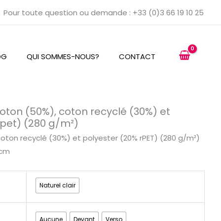
Pour toute question ou demande : +33 (0)3 66 19 10 25
OG
QUI SOMMES-NOUS?
CONTACT
oton (50%), coton recyclé (30%) et
rpet) (280 g/m²)
oton recyclé (30%) et polyester (20% rPET) (280 g/m²)
 cm
Naturel clair
Aucune
Devant
Verso