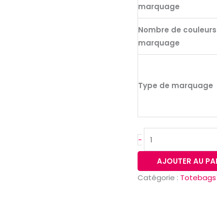
(30%)
marquage
et
Nombre de couleurs
polyester
marquage
(20%
rpet)
(280
g/m²)
Type de marquage
-
AJOUTER AU PA
Catégorie :
Totebags 