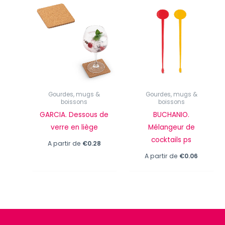
Gourdes, mugs &
Gourdes, mugs &
boissons
boissons
GARCIA. Dessous de
BUCHANIO.
verre en liège
Mélangeur de
cocktails ps
A partir de
€
0.28
A partir de
€
0.06