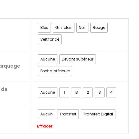
Bleu
Gris clair
Noir
Rouge
Vert foncé
Aucune
Devant supérieur
arquage
Poche inférieure
 de
Aucune
1
13
2
3
4
Aucun
Transfert
Transfert Digital
Effacer