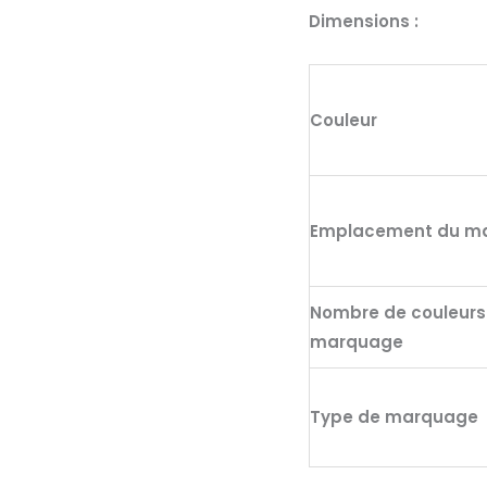
intemporel
Dimensions :
en
polyester
recyclé
Couleur
600d
Emplacement du m
Nombre de couleurs
marquage
Type de marquage