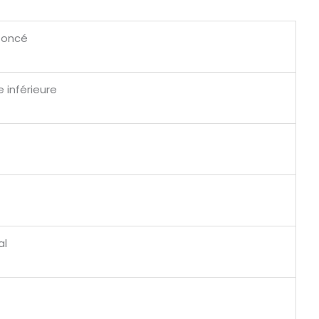
 foncé
 inférieure
al