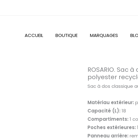
ACCUEIL
BOUTIQUE
MARQUAGES
BL
quantité
ROSARIO. Sac à 
de
polyester recyc
ROSARIO.
Sac à dos classique a
Sac
à
Matériau extérieur:
p
dos
Capacité (L):
18
classique
Compartiments:
1 c
au
Poches extérieures:
design
Panneau arrière:
rem