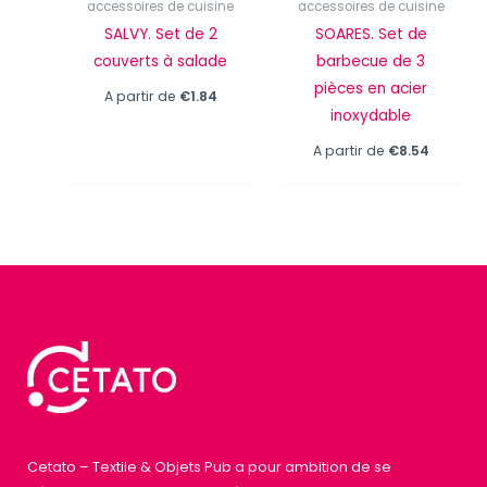
accessoires de cuisine
accessoires de cuisine
SALVY. Set de 2
SOARES. Set de
couverts à salade
barbecue de 3
pièces en acier
A partir de
€
1.84
inoxydable
A partir de
€
8.54
Cetato – Textile & Objets Pub a pour ambition de se