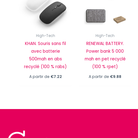
High-Tech
High-Tech
KHAN. Souris sans fil
RENEWAL BATTERY.
avec batterie
Power bank 5 000
500mah en abs
mah en pet recyclé
recyclé (100 % rabs)
(100 % rpet)
A partir de
€
7.22
A partir de
€
9.88