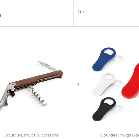
9.7
e
Gourdes, mugs & boissons
Gourdes, mugs & b