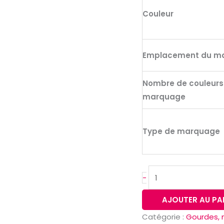
(90
Couleur
%
recyclé)
et
Emplacement du m
paroi
extérieure
Nombre de couleurs
en
marquage
pp,
avec
finition
Type de marquage
mate
440
ml
-
AJOUTER AU PA
Catégorie :
Gourdes, 