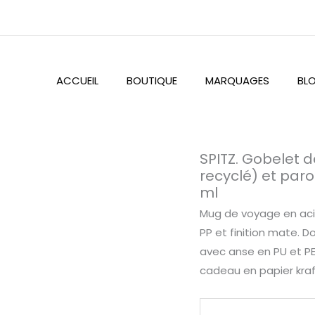
ACCUEIL
BOUTIQUE
MARQUAGES
BL
quantité
SPITZ. Gobelet 
de
recyclé) et paro
ml
SPITZ.
Gobelet
Mug de voyage en acie
de
PP et finition mate. 
voyage
avec anse en PU et PE
en
cadeau en papier kra
acier
inoxydable