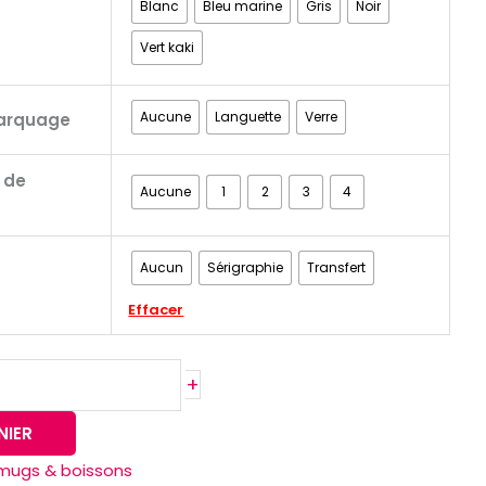
Blanc
Bleu marine
Gris
Noir
Vert kaki
Aucune
Languette
Verre
arquage
 de
Aucune
1
2
3
4
Aucun
Sérigraphie
Transfert
Effacer
+
NIER
mugs & boissons