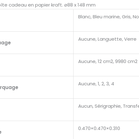
boîte cadeau en papier kraft. ø88 x 148 mm
Blanc, Bleu marine, Gris, Noi
Aucune, Languette, Verre
uage
Aucune, 12 cm2, 9980 cm2
Aucune, 1, 2, 3, 4
arquage
Aucun, Sérigraphie, Transf
0.470×0.470×0.310
e