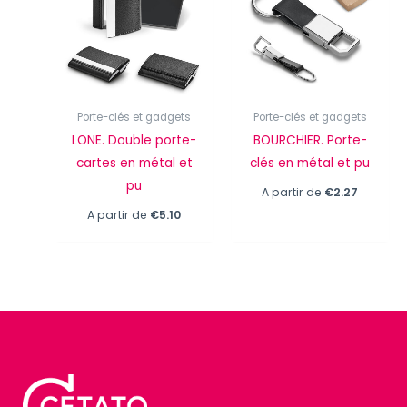
Porte-clés et gadgets
Porte-clés et gadgets
LONE. Double porte-
BOURCHIER. Porte-
cartes en métal et
clés en métal et pu
pu
A partir de
€
2.27
A partir de
€
5.10