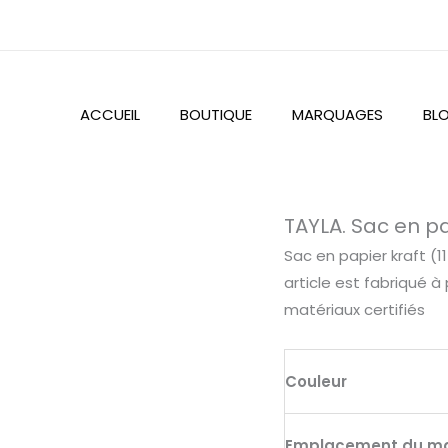
ACCUEIL
BOUTIQUE
MARQUAGES
BL
quantité
TAYLA. Sac en pa
de
Sac en papier kraft (
TAYLA.
article est fabriqué à
Sac
matériaux certifiés
en
papier
kraft
Couleur
(115
g/m²)
Emplacement du m