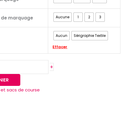
Aucune
1
2
3
s de marquage
Aucun
Sérigraphie Textile
Effacer
+
NIER
et sacs de course