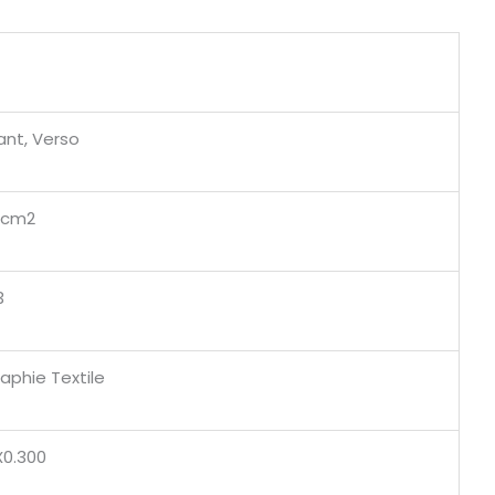
ant, Verso
 cm2
3
aphie Textile
X0.300