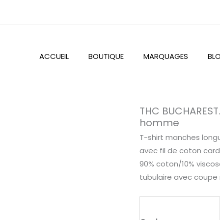
ACCUEIL
BOUTIQUE
MARQUAGES
BL
quantité
THC BUCHAREST.
de
homme
THC
T-shirt manches long
BUCHAREST.
avec fil de coton card
T-
90% coton/10% viscose)
shirt
tubulaire avec coupe 
à
manches
longues