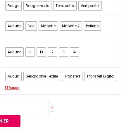
Rouge
Rouge matte
Terracotta
Vert pastel
Aucune
Dos
Manche
Manche 2
Poitrine
Aucune
1
13
2
3
4
Aucun
Sérigraphie Textile
Transfert
Transfert Digital
Effacer
+
NIER