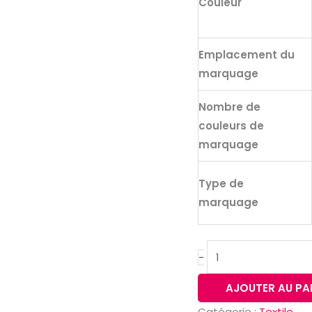
Couleur
pour
homme
Emplacement du
marquage
Nombre de
couleurs de
marquage
Type de
marquage
-
AJOUTER AU PA
Catégorie :
Textile