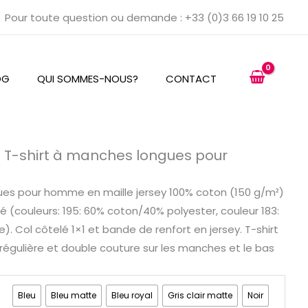
Pour toute question ou demande : +33 (0)3 66 19 10 25
OG
QUI SOMMES-NOUS?
CONTACT
 T-shirt à manches longues pour
ues pour homme en maille jersey 100% coton (150 g/m²)
é (couleurs: 195: 60% coton/40% polyester, couleur 183:
. Col côtelé 1×1 et bande de renfort en jersey. T-shirt
régulière et double couture sur les manches et le bas
Bleu
Bleu matte
Bleu royal
Gris clair matte
Noir