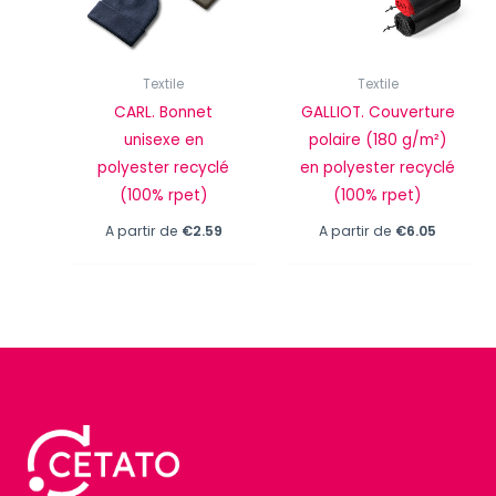
Textile
Textile
CARL. Bonnet
GALLIOT. Couverture
unisexe en
polaire (180 g/m²)
polyester recyclé
en polyester recyclé
(100% rpet)
(100% rpet)
A partir de
€
2.59
A partir de
€
6.05