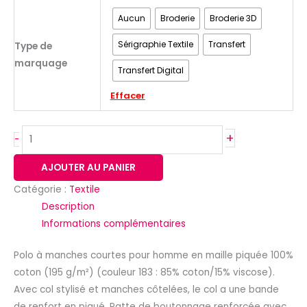
Aucun
Broderie
Broderie 3D
Sérigraphie Textile
Transfert
Type de
marquage
Transfert Digital
Effacer
+
-
AJOUTER AU PANIER
Catégorie :
Textile
Description
Informations complémentaires
Polo à manches courtes pour homme en maille piquée 100%
coton (195 g/m²) (couleur 183 : 85% coton/15% viscose).
Avec col stylisé et manches côtelées, le col a une bande
de renfort en piqué. Patte de boutonnage renforcée avec