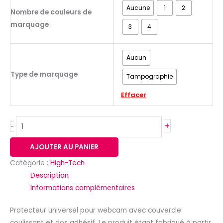
Aucune
1
2
Nombre de couleurs de
marquage
3
4
Aucun
Type de marquage
Tampographie
Effacer
+
-
AJOUTER AU PANIER
Catégorie :
High-Tech
Description
Informations complémentaires
Protecteur universel pour webcam avec couvercle
coulissant et dos adhésif. Le produit étant fabriqué à partir