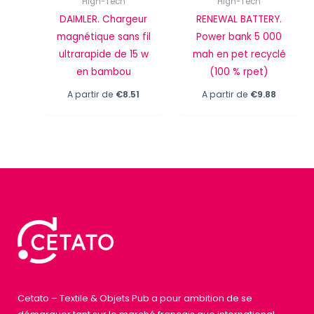
High-Tech
High-Tech
DAIMLER. Chargeur
RENEWAL BATTERY.
magnétique sans fil
Power bank 5 000
ultrarapide de 15 w
mah en pet recyclé
en bambou
(100 % rpet)
A partir de
€
8.51
A partir de
€
9.88
Cetato – Textile & Objets Pub a pour ambition de se