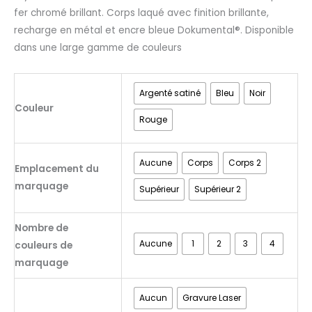
fer chromé brillant. Corps laqué avec finition brillante,
recharge en métal et encre bleue Dokumental®. Disponible
dans une large gamme de couleurs
Argenté satiné
Bleu
Noir
Couleur
Rouge
Aucune
Corps
Corps 2
Emplacement du
marquage
Supérieur
Supérieur 2
Nombre de
Aucune
1
2
3
4
couleurs de
marquage
Aucun
Gravure Laser