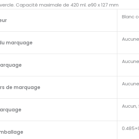
couvercle. Capacité maximale de 420 ml. ø90 x 127 mm
Blanc c
eur
Aucune
du marquage
Aucune
marquage
Aucune,
urs de marquage
Aucun, 
marquage
0.485×
'emballage