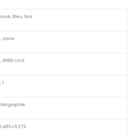
assé, Bleu, Noir
, Verre
, 9980 cm2
 1
Sérigraphie
0.485×0.275