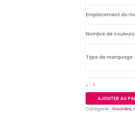
double
paroi
Emplacement du m
isolée
à
Nombre de couleur
l'air
Type de marquage
-
AJOUTER AU PA
Catégorie :
Gourdes, 