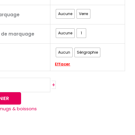
Aucune
Verre
arquage
Aucune
1
s de marquage
Aucun
Sérigraphie
Effacer
+
NIER
mugs & boissons