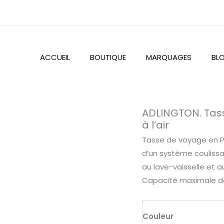
ACCUEIL
BOUTIQUE
MARQUAGES
BL
quantité
ADLINGTON. Tass
de
à l’air
ADLINGTON.
Tasse de voyage en PP 
Tasse
d’un système coulissa
de
au lave-vaisselle et au
voyage
Capacité maximale d
en
pp
à
Couleur