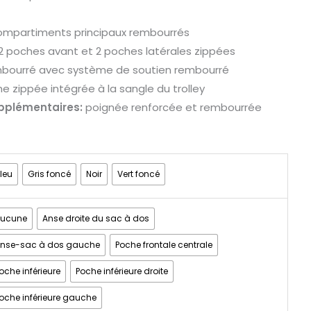
ompartiments principaux rembourrés
2 poches avant et 2 poches latérales zippées
bourré avec système de soutien rembourré
e zippée intégrée à la sangle du trolley
pplémentaires:
poignée renforcée et rembourrée
leu
Gris foncé
Noir
Vert foncé
Aucune
Anse droite du sac à dos
nse-sac à dos gauche
Poche frontale centrale
oche inférieure
Poche inférieure droite
oche inférieure gauche