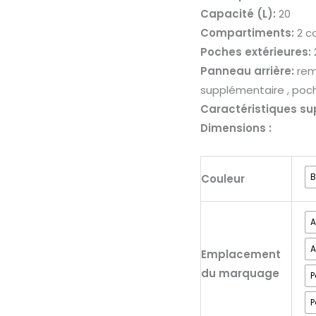
17''
Capacité (L):
20
en
Compartiments:
2 c
nylon
Poches extérieures:
2tone
Panneau arrière:
rem
imperméable
supplémentaire , poch
Caractéristiques su
Dimensions :
B
Couleur
A
Emplacement
du marquage
P
P