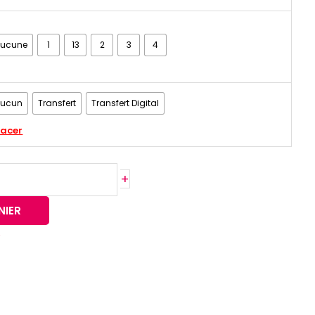
Aucune
1
13
2
3
4
Aucun
Transfert
Transfert Digital
facer
+
NIER
e