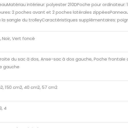
 l’eauMatériau intérieur: polyester 210DPoche pour ordinateu
res: 2 poches avant et 2 poches latérales zippéesPanneau
la sangle du trolleyCaractéristiques supplémentaires: poig
, Noir, Vert foncé
oite du sac à dos, Anse-sac à dos gauche, Poche frontale cen
re gauche
2, 150 cm2, 40 cm2, 57 cm2
3, 4