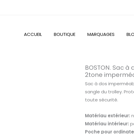
ACCUEIL
BOUTIQUE
MARQUAGES
BL
quantité
BOSTON. Sac à d
de
2tone impermé
BOSTON.
Sac à dos imperméabl
Sac
sangle du trolley. Pro
à
toute sécurité.
dos
pour
Matériau extérieur:
n
ordinateur
Matériau intérieur:
po
portable
Poche pour ordinate