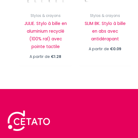
Stylos & crayons
Stylos & crayons
JULIE. Stylo à bille en
SLIM BK. Stylo à bille
aluminium recyclé
en abs avec
(100% ral) avec
antidérapant
pointe tactile
A partir de
€
0.09
A partir de
€
1.28