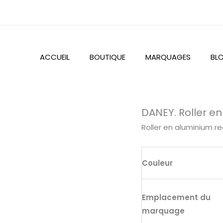
ACCUEIL
BOUTIQUE
MARQUAGES
BL
quantité
DANEY. Roller en
de
Roller en aluminium rec
DANEY.
Roller
en
Couleur
aluminium
recyclé
Emplacement du
(100%
marquage
ral)