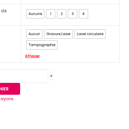
 de
Aucune
1
2
3
4
Aucun
Gravure Laser
Laser circulaire
Tampographie
Effacer
+
NIER
crayons