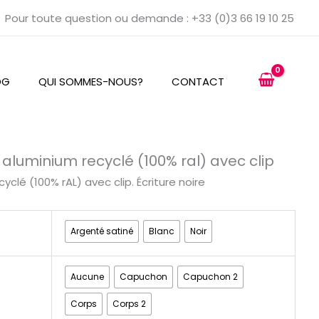
Pour toute question ou demande : +33 (0)3 66 19 10 25
OG
QUI SOMMES-NOUS?
CONTACT
 aluminium recyclé (100% ral) avec clip
yclé (100% rAL) avec clip. Écriture noire
Argenté satiné
Blanc
Noir
Aucune
Capuchon
Capuchon 2
Corps
Corps 2