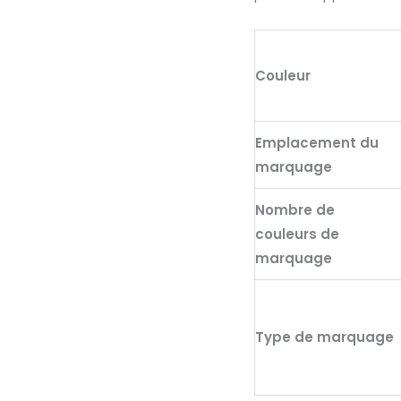
(70%)
et
polyester
Couleur
(30%
rpet)
(150
Emplacement du
g/m²)
marquage
Nombre de
couleurs de
marquage
Type de marquage