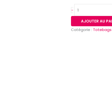
-
AJOUTER AU PA
Catégorie :
Totebags 