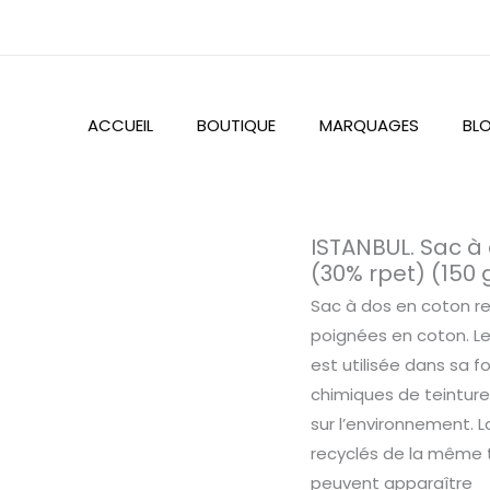
ACCUEIL
BOUTIQUE
MARQUAGES
BL
quantité
ISTANBUL. Sac à
de
(30% rpet) (150
ISTANBUL.
Sac à dos en coton re
Sac
poignées en coton. Le
à
est utilisée dans sa f
dos
chimiques de teinture
en
sur l’environnement. L
coton
recyclés de la même t
recyclé
peuvent apparaître