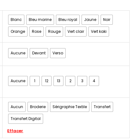
Blanc
Bleu marine
Bleu royal
Jaune
Noir
Orange
Rose
Rouge
Vert clair
Vert kaki
Aucune
Devant
Verso
Aucune
1
12
13
2
3
4
Aucun
Broderie
Sérigraphie Textile
Transfert
Transfert Digital
Effacer