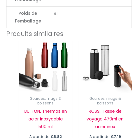
Poids de
9.1
l'emballage
Produits similaires
Gourdes, mugs &
Gourdes, mugs &
boissons
boissons
BUFFON. Thermos en
ROSSI. Tasse de
acier inoxydable
voyage 470ml en
500 ml
acier inox
A partir de
€
5.82
A partir de
€
7.19