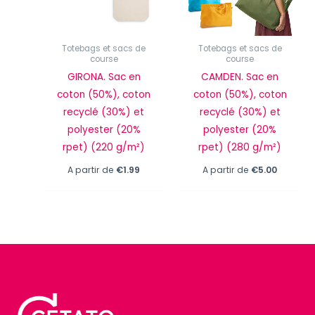
Totebags et sacs de
Totebags et sacs de
course
course
GIRONA. Sac en
CAMDEN. Sac en
coton (50%), coton
coton (50%), coton
recyclé (30%) et
recyclé (30%) et
polyester (20%
polyester (20%
rpet) (220 g/m²)
rpet) (280 g/m²)
A partir de
€
1.99
A partir de
€
5.00