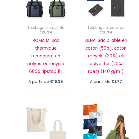
Totebags et sacs de
Totebags et sacs de
course
course
ROMA M. Sac
SIENA. Sac pliable en
thermique
coton (50%), coton
rembourré en
recyclé (30%) et
polyester recyclé
polyester (20%
600d ripstop 11 l
rpet) (140 g/m²)
A partir de
€
16.35
A partir de
€
1.77