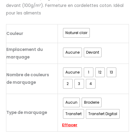
devant (100g/m²). Fermeture en cordelettes coton. Idéal
pour les aliments
Naturel clair
Couleur
Emplacement du
Aucune
Devant
marquage
Aucune
1
12
13
Nombre de couleurs
de marquage
2
3
4
Aucun
Broderie
Type de marquage
Transfert
Transfert Digital
Effacer