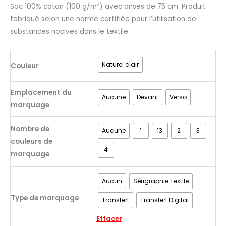
Sac 100% coton (100 g/m²) avec anses de 75 cm. Produit
fabriqué selon une norme certifiée pour l’utilisation de
substances nocives dans le textile
Naturel clair
Couleur
Emplacement du
Aucune
Devant
Verso
marquage
Nombre de
Aucune
1
13
2
3
couleurs de
4
marquage
Aucun
Sérigraphie Textile
Type de marquage
Transfert
Transfert Digital
Effacer