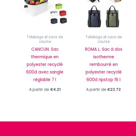
Totebags et sacs de
Totebags et sacs de
course
course
CANCUN. Sac
ROMA L. Sac à dos
thermique en
isotherme
polyester recyclé
rembourré en
600d avec sangle
polyester recyclé
réglable 7 l
600d ripstop 16 l
A partir de
€
4.21
A partir de
€
22.72